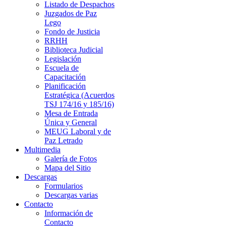
Listado de Despachos
Juzgados de Paz
Lego
Fondo de Justicia
RRHH
Biblioteca Judicial
Legislación
Escuela de
Capacitación
Planificación
Estratégica (Acuerdos
TSJ 174/16 y 185/16)
Mesa de Entrada
Única y General
MEUG Laboral y de
Paz Letrado
Multimedia
Galería de Fotos
Mapa del Sitio
Descargas
Formularios
Descargas varias
Contacto
Información de
Contacto