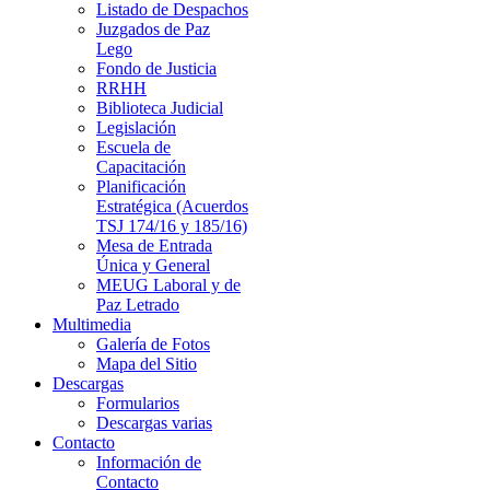
Listado de Despachos
Juzgados de Paz
Lego
Fondo de Justicia
RRHH
Biblioteca Judicial
Legislación
Escuela de
Capacitación
Planificación
Estratégica (Acuerdos
TSJ 174/16 y 185/16)
Mesa de Entrada
Única y General
MEUG Laboral y de
Paz Letrado
Multimedia
Galería de Fotos
Mapa del Sitio
Descargas
Formularios
Descargas varias
Contacto
Información de
Contacto