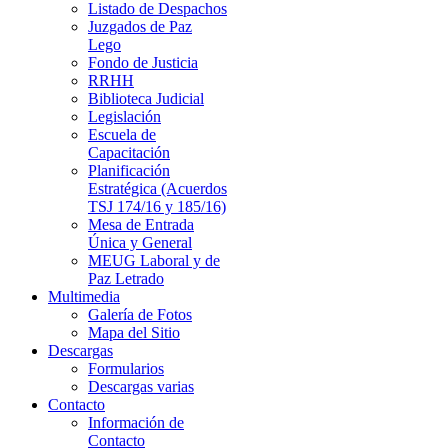
Listado de Despachos
Juzgados de Paz
Lego
Fondo de Justicia
RRHH
Biblioteca Judicial
Legislación
Escuela de
Capacitación
Planificación
Estratégica (Acuerdos
TSJ 174/16 y 185/16)
Mesa de Entrada
Única y General
MEUG Laboral y de
Paz Letrado
Multimedia
Galería de Fotos
Mapa del Sitio
Descargas
Formularios
Descargas varias
Contacto
Información de
Contacto