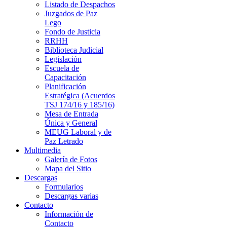
Listado de Despachos
Juzgados de Paz
Lego
Fondo de Justicia
RRHH
Biblioteca Judicial
Legislación
Escuela de
Capacitación
Planificación
Estratégica (Acuerdos
TSJ 174/16 y 185/16)
Mesa de Entrada
Única y General
MEUG Laboral y de
Paz Letrado
Multimedia
Galería de Fotos
Mapa del Sitio
Descargas
Formularios
Descargas varias
Contacto
Información de
Contacto