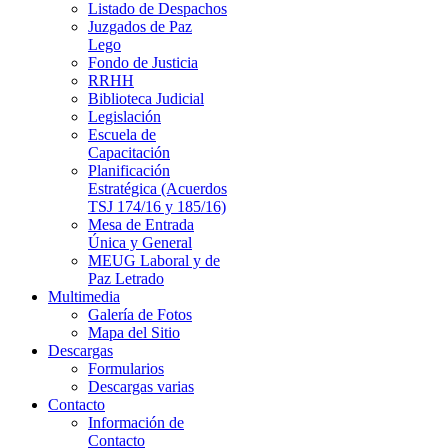
Listado de Despachos
Juzgados de Paz
Lego
Fondo de Justicia
RRHH
Biblioteca Judicial
Legislación
Escuela de
Capacitación
Planificación
Estratégica (Acuerdos
TSJ 174/16 y 185/16)
Mesa de Entrada
Única y General
MEUG Laboral y de
Paz Letrado
Multimedia
Galería de Fotos
Mapa del Sitio
Descargas
Formularios
Descargas varias
Contacto
Información de
Contacto