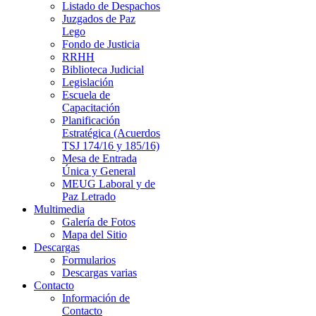
Listado de Despachos
Juzgados de Paz
Lego
Fondo de Justicia
RRHH
Biblioteca Judicial
Legislación
Escuela de
Capacitación
Planificación
Estratégica (Acuerdos
TSJ 174/16 y 185/16)
Mesa de Entrada
Única y General
MEUG Laboral y de
Paz Letrado
Multimedia
Galería de Fotos
Mapa del Sitio
Descargas
Formularios
Descargas varias
Contacto
Información de
Contacto