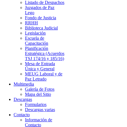
Listado de Despachos
Juzgados de Paz
Lego
Fondo de Justicia
RRHH
Biblioteca Judicial
Legislación
Escuela de
Capacitación
Planificación
Estratégica (Acuerdos
TSJ 174/16 y 185/16)
Mesa de Entrada
Única y General
MEUG Laboral y de
Paz Letrado
Multimedia
Galería de Fotos
Mapa del Sitio
Descargas
Formularios
Descargas varias
Contacto
Información de
Contacto