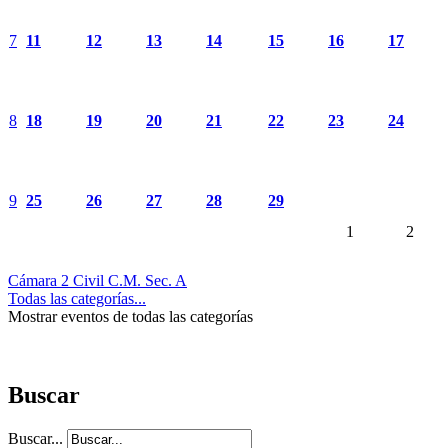
7
11
12
13
14
15
16
17
8
18
19
20
21
22
23
24
9
25
26
27
28
29
1
2
Cámara 2 Civil C.M. Sec. A
Todas las categorías...
Mostrar eventos de todas las categorías
Buscar
Buscar...