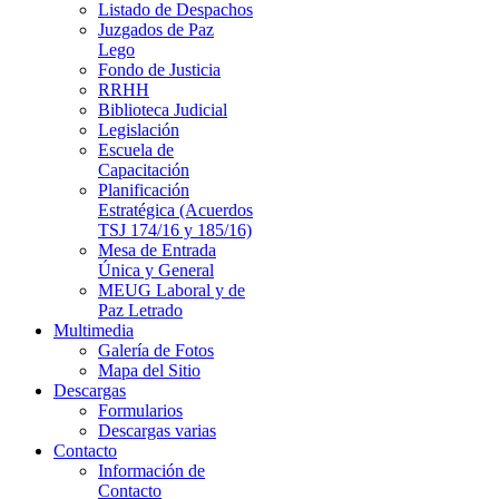
Listado de Despachos
Juzgados de Paz
Lego
Fondo de Justicia
RRHH
Biblioteca Judicial
Legislación
Escuela de
Capacitación
Planificación
Estratégica (Acuerdos
TSJ 174/16 y 185/16)
Mesa de Entrada
Única y General
MEUG Laboral y de
Paz Letrado
Multimedia
Galería de Fotos
Mapa del Sitio
Descargas
Formularios
Descargas varias
Contacto
Información de
Contacto