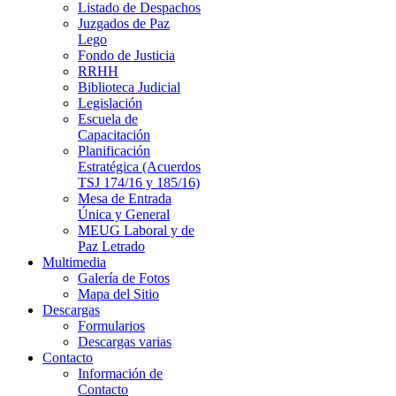
Listado de Despachos
Juzgados de Paz
Lego
Fondo de Justicia
RRHH
Biblioteca Judicial
Legislación
Escuela de
Capacitación
Planificación
Estratégica (Acuerdos
TSJ 174/16 y 185/16)
Mesa de Entrada
Única y General
MEUG Laboral y de
Paz Letrado
Multimedia
Galería de Fotos
Mapa del Sitio
Descargas
Formularios
Descargas varias
Contacto
Información de
Contacto