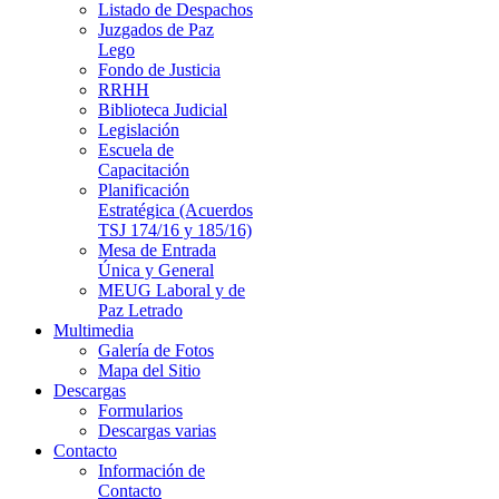
Listado de Despachos
Juzgados de Paz
Lego
Fondo de Justicia
RRHH
Biblioteca Judicial
Legislación
Escuela de
Capacitación
Planificación
Estratégica (Acuerdos
TSJ 174/16 y 185/16)
Mesa de Entrada
Única y General
MEUG Laboral y de
Paz Letrado
Multimedia
Galería de Fotos
Mapa del Sitio
Descargas
Formularios
Descargas varias
Contacto
Información de
Contacto