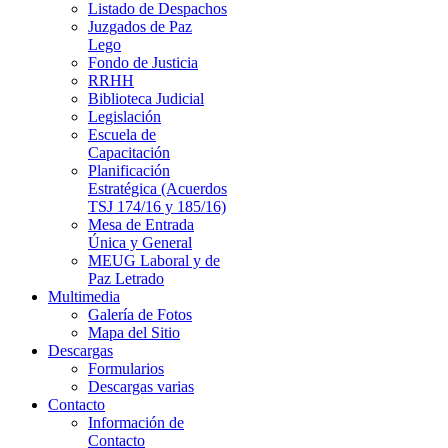
Listado de Despachos
Juzgados de Paz
Lego
Fondo de Justicia
RRHH
Biblioteca Judicial
Legislación
Escuela de
Capacitación
Planificación
Estratégica (Acuerdos
TSJ 174/16 y 185/16)
Mesa de Entrada
Única y General
MEUG Laboral y de
Paz Letrado
Multimedia
Galería de Fotos
Mapa del Sitio
Descargas
Formularios
Descargas varias
Contacto
Información de
Contacto