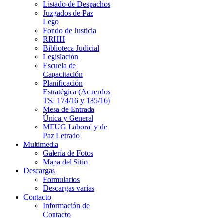
Listado de Despachos
Juzgados de Paz
Lego
Fondo de Justicia
RRHH
Biblioteca Judicial
Legislación
Escuela de
Capacitación
Planificación
Estratégica (Acuerdos
TSJ 174/16 y 185/16)
Mesa de Entrada
Única y General
MEUG Laboral y de
Paz Letrado
Multimedia
Galería de Fotos
Mapa del Sitio
Descargas
Formularios
Descargas varias
Contacto
Información de
Contacto