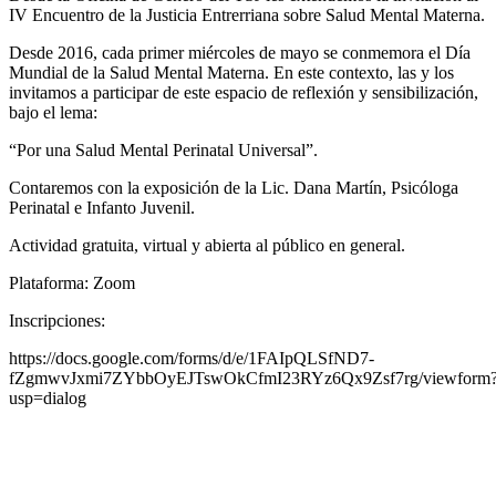
IV Encuentro de la Justicia Entrerriana sobre Salud Mental Materna.
Desde 2016, cada primer miércoles de mayo se conmemora el Día
Mundial de la Salud Mental Materna. En este contexto, las y los
invitamos a participar de este espacio de reflexión y sensibilización,
bajo el lema:
“Por una Salud Mental Perinatal Universal”.
Contaremos con la exposición de la Lic. Dana Martín, Psicóloga
Perinatal e Infanto Juvenil.
Actividad gratuita, virtual y abierta al público en general.
Plataforma: Zoom
Inscripciones:
https://docs.google.com/forms/d/e/1FAIpQLSfND7-
fZgmwvJxmi7ZYbbOyEJTswOkCfmI23RYz6Qx9Zsf7rg/viewform
usp=dialog