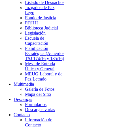
Listado de Despachos
Juzgados de Paz
Lego
Fondo de Justicia
RRHH
Biblioteca Judicial
Legislación
Escuela de
Capacitación
Planificación
Estratégica (Acuerdos
TSJ 174/16 y 185/16)
Mesa de Entrada
Única y General
MEUG Laboral y de
Paz Letrado
Multimedia
Galería de Fotos
Mapa del Sitio
Descargas
Formularios
Descargas varias
Contacto
Información de
Contacto