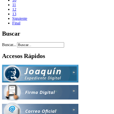
10
11
12
13
Siguiente
Final
Buscar
Buscar...
Accesos Rápidos