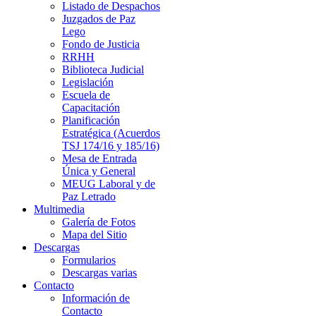
Listado de Despachos
Juzgados de Paz
Lego
Fondo de Justicia
RRHH
Biblioteca Judicial
Legislación
Escuela de
Capacitación
Planificación
Estratégica (Acuerdos
TSJ 174/16 y 185/16)
Mesa de Entrada
Única y General
MEUG Laboral y de
Paz Letrado
Multimedia
Galería de Fotos
Mapa del Sitio
Descargas
Formularios
Descargas varias
Contacto
Información de
Contacto