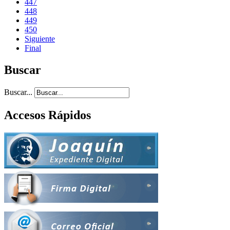
447
448
449
450
Siguiente
Final
Buscar
Buscar...
Accesos Rápidos