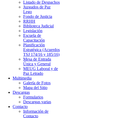
Listado de Despachos
Juzgados de Paz
Lego
Fondo de Justicia
RRHH
Biblioteca Judicial
Legislación
Escuela de
Capacitación
Planificación
Estratégica (Acuerdos
TSJ 174/16 y 185/16)
Mesa de Entrada
Única y General
MEUG Laboral y de
Paz Letrado
Multimedia
Galería de Fotos
Mapa del Sitio
Descargas
Formularios
Descargas varias
Contacto
Información de
Contacto