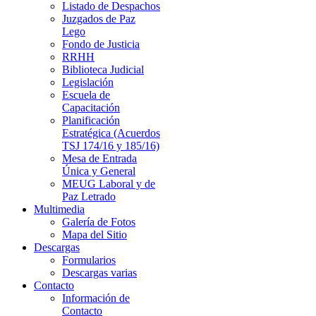
Listado de Despachos
Juzgados de Paz
Lego
Fondo de Justicia
RRHH
Biblioteca Judicial
Legislación
Escuela de
Capacitación
Planificación
Estratégica (Acuerdos
TSJ 174/16 y 185/16)
Mesa de Entrada
Única y General
MEUG Laboral y de
Paz Letrado
Multimedia
Galería de Fotos
Mapa del Sitio
Descargas
Formularios
Descargas varias
Contacto
Información de
Contacto