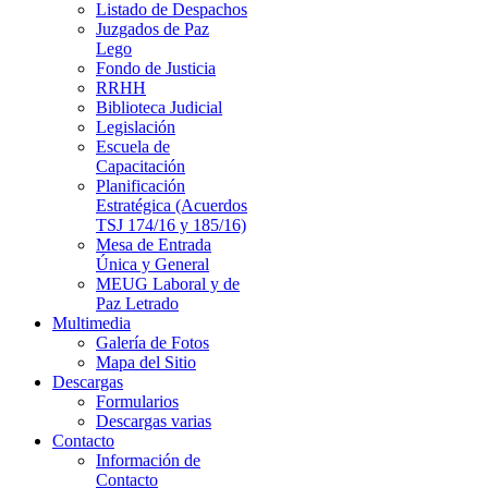
Listado de Despachos
Juzgados de Paz
Lego
Fondo de Justicia
RRHH
Biblioteca Judicial
Legislación
Escuela de
Capacitación
Planificación
Estratégica (Acuerdos
TSJ 174/16 y 185/16)
Mesa de Entrada
Única y General
MEUG Laboral y de
Paz Letrado
Multimedia
Galería de Fotos
Mapa del Sitio
Descargas
Formularios
Descargas varias
Contacto
Información de
Contacto