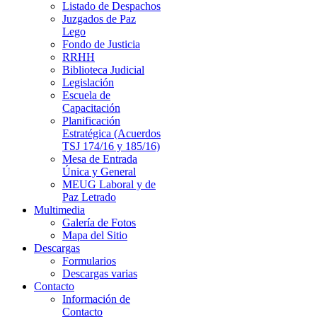
Listado de Despachos
Juzgados de Paz
Lego
Fondo de Justicia
RRHH
Biblioteca Judicial
Legislación
Escuela de
Capacitación
Planificación
Estratégica (Acuerdos
TSJ 174/16 y 185/16)
Mesa de Entrada
Única y General
MEUG Laboral y de
Paz Letrado
Multimedia
Galería de Fotos
Mapa del Sitio
Descargas
Formularios
Descargas varias
Contacto
Información de
Contacto