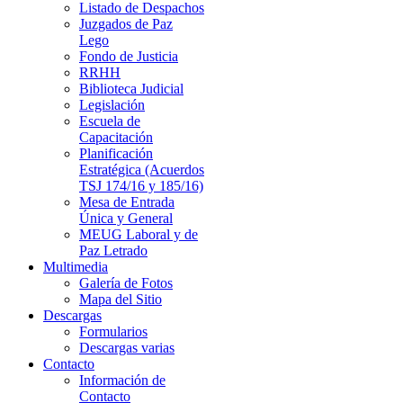
Listado de Despachos
Juzgados de Paz
Lego
Fondo de Justicia
RRHH
Biblioteca Judicial
Legislación
Escuela de
Capacitación
Planificación
Estratégica (Acuerdos
TSJ 174/16 y 185/16)
Mesa de Entrada
Única y General
MEUG Laboral y de
Paz Letrado
Multimedia
Galería de Fotos
Mapa del Sitio
Descargas
Formularios
Descargas varias
Contacto
Información de
Contacto