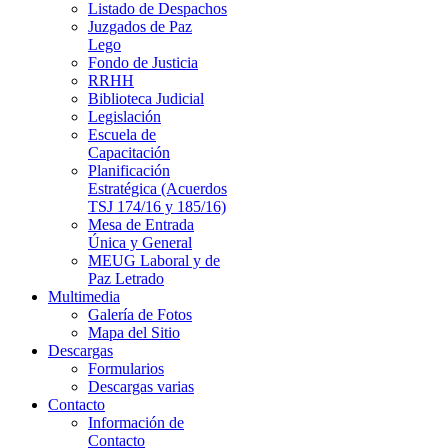
Listado de Despachos
Juzgados de Paz
Lego
Fondo de Justicia
RRHH
Biblioteca Judicial
Legislación
Escuela de
Capacitación
Planificación
Estratégica (Acuerdos
TSJ 174/16 y 185/16)
Mesa de Entrada
Única y General
MEUG Laboral y de
Paz Letrado
Multimedia
Galería de Fotos
Mapa del Sitio
Descargas
Formularios
Descargas varias
Contacto
Información de
Contacto