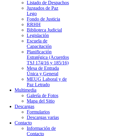
Listado de Despachos
Juzgados de Paz
Lego
Fondo de Justicia
RRHH
Biblioteca Judicial
Legislación
Escuela de
Capacitación
Planificación
Estratégica (Acuerdos
TSJ 174/16 y 185/16)
Mesa de Entrada
Única y General
MEUG Laboral y de
Paz Letrado
Multimedia
Galería de Fotos
Mapa del Sitio
Descargas
Formularios
Descargas varias
Contacto
Información de
Contacto