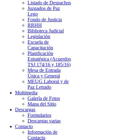
Listado de Despachos
Juzgados de Paz
Lego
Fondo de Justicia
RRHH
Biblioteca Judicial
Legislación
Escuela de
Capacitación
Planificación
Estratégica (Acuerdos
TSJ 174/16 y 185/16)
Mesa de Entrada
Única y General
MEUG Laboral y de
Paz Letrado
Multimedia
Galería de Fotos
Mapa del Sitio
Descargas
Formularios
Descargas varias
Contacto
Información de
Contacto