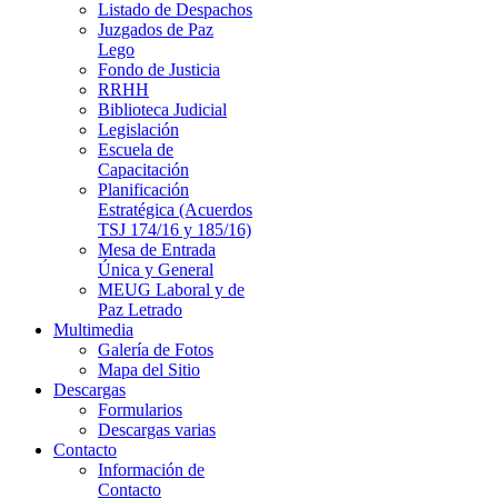
Listado de Despachos
Juzgados de Paz
Lego
Fondo de Justicia
RRHH
Biblioteca Judicial
Legislación
Escuela de
Capacitación
Planificación
Estratégica (Acuerdos
TSJ 174/16 y 185/16)
Mesa de Entrada
Única y General
MEUG Laboral y de
Paz Letrado
Multimedia
Galería de Fotos
Mapa del Sitio
Descargas
Formularios
Descargas varias
Contacto
Información de
Contacto