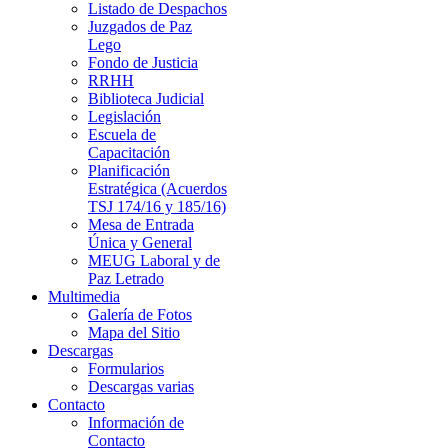
Listado de Despachos
Juzgados de Paz
Lego
Fondo de Justicia
RRHH
Biblioteca Judicial
Legislación
Escuela de
Capacitación
Planificación
Estratégica (Acuerdos
TSJ 174/16 y 185/16)
Mesa de Entrada
Única y General
MEUG Laboral y de
Paz Letrado
Multimedia
Galería de Fotos
Mapa del Sitio
Descargas
Formularios
Descargas varias
Contacto
Información de
Contacto