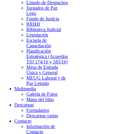
Listado de Despachos
Juzgados de Paz
Lego
Fondo de Justicia
RRHH
Biblioteca Judicial
Legislación
Escuela de
Capacitación
Planificación
Estratégica (Acuerdos
TSJ 174/16 y 185/16)
Mesa de Entrada
Única y General
MEUG Laboral y de
Paz Letrado
Multimedia
Galería de Fotos
Mapa del Sitio
Descargas
Formularios
Descargas varias
Contacto
Información de
Contacto