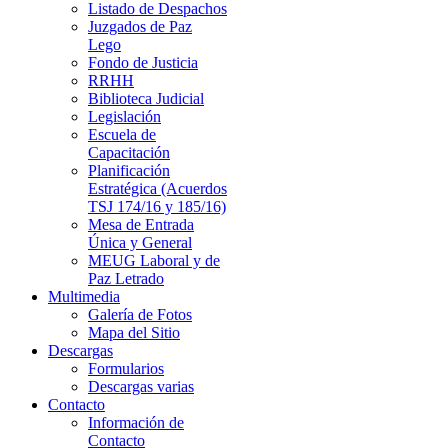
Listado de Despachos
Juzgados de Paz
Lego
Fondo de Justicia
RRHH
Biblioteca Judicial
Legislación
Escuela de
Capacitación
Planificación
Estratégica (Acuerdos
TSJ 174/16 y 185/16)
Mesa de Entrada
Única y General
MEUG Laboral y de
Paz Letrado
Multimedia
Galería de Fotos
Mapa del Sitio
Descargas
Formularios
Descargas varias
Contacto
Información de
Contacto