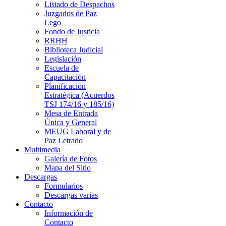
Listado de Despachos
Juzgados de Paz
Lego
Fondo de Justicia
RRHH
Biblioteca Judicial
Legislación
Escuela de
Capacitación
Planificación
Estratégica (Acuerdos
TSJ 174/16 y 185/16)
Mesa de Entrada
Única y General
MEUG Laboral y de
Paz Letrado
Multimedia
Galería de Fotos
Mapa del Sitio
Descargas
Formularios
Descargas varias
Contacto
Información de
Contacto