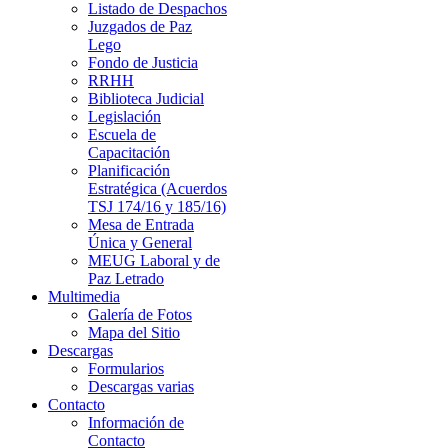
Listado de Despachos
Juzgados de Paz
Lego
Fondo de Justicia
RRHH
Biblioteca Judicial
Legislación
Escuela de
Capacitación
Planificación
Estratégica (Acuerdos
TSJ 174/16 y 185/16)
Mesa de Entrada
Única y General
MEUG Laboral y de
Paz Letrado
Multimedia
Galería de Fotos
Mapa del Sitio
Descargas
Formularios
Descargas varias
Contacto
Información de
Contacto