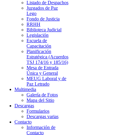
Listado de Despachos
Juzgados de Paz
Lego
Fondo de Justicia
RRHH
Biblioteca Judicial
Legislación
Escuela de
Capacitación
Planificación
Estratégica (Acuerdos
TSJ 174/16 y 185/16)
Mesa de Entrada
Única y General
MEUG Laboral y de
Paz Letrado
Multimedia
Galería de Fotos
Mapa del Sitio
Descargas
Formularios
Descargas varias
Contacto
Información de
Contacto