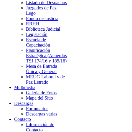
Listado de Despachos
Juzgados de Paz
Lego
Fondo de Justicia
RRHH
Biblioteca Judicial
Legislación
Escuela de
Capacitación
Planificación
Estratégica (Acuerdos
TSJ 174/16 y 185/16)
Mesa de Entrada
Única y General
MEUG Laboral y de
Paz Letrado
Multimedia
Galería de Fotos
Mapa del Sitio
Descargas
Formularios
Descargas varias
Contacto
Información de
Contacto