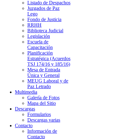
Listado de Despachos
Juzgados de Paz
Lego
Fondo de Justicia
RRHH
Biblioteca Judicial
Legislación
Escuela de
Capacitación
Planificación
Estratégica (Acuerdos
TSJ 174/16 y 185/16)
Mesa de Entrada
Única y General
MEUG Laboral y de
Paz Letrado
Multimedia
Galería de Fotos
Mapa del Sitio
Descargas
Formularios
Descargas varias
Contacto
Información de
Contacto