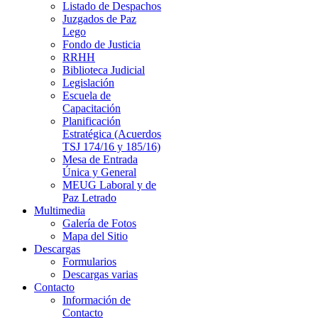
Listado de Despachos
Juzgados de Paz
Lego
Fondo de Justicia
RRHH
Biblioteca Judicial
Legislación
Escuela de
Capacitación
Planificación
Estratégica (Acuerdos
TSJ 174/16 y 185/16)
Mesa de Entrada
Única y General
MEUG Laboral y de
Paz Letrado
Multimedia
Galería de Fotos
Mapa del Sitio
Descargas
Formularios
Descargas varias
Contacto
Información de
Contacto