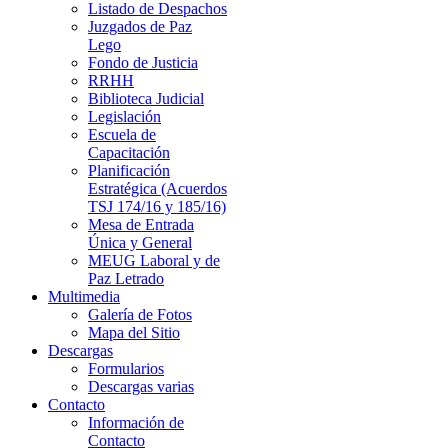
Listado de Despachos
Juzgados de Paz
Lego
Fondo de Justicia
RRHH
Biblioteca Judicial
Legislación
Escuela de
Capacitación
Planificación
Estratégica (Acuerdos
TSJ 174/16 y 185/16)
Mesa de Entrada
Única y General
MEUG Laboral y de
Paz Letrado
Multimedia
Galería de Fotos
Mapa del Sitio
Descargas
Formularios
Descargas varias
Contacto
Información de
Contacto