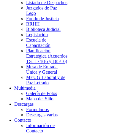
Listado de Despachos
Juzgados de Paz
Lego
Fondo de Justicia
RRHH
Biblioteca Judicial
Legislación
Escuela de
Capacitación
Planificación
Estratégica (Acuerdos
TSJ 174/16 y 185/16)
Mesa de Entrada
Única y General
MEUG Laboral y de
Paz Letrado
Multimedia
Galería de Fotos
Mapa del Sitio
Descargas
Formularios
Descargas varias
Contacto
Información de
Contacto