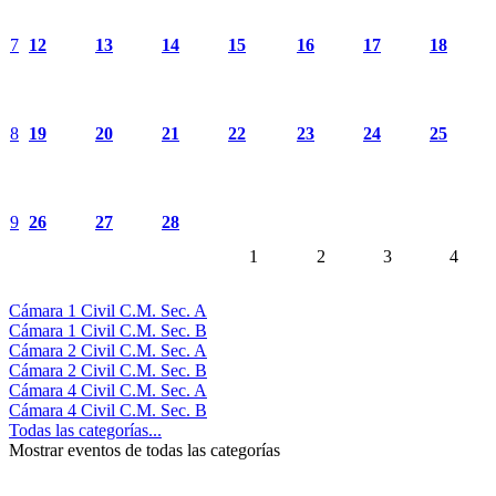
7
12
13
14
15
16
17
18
8
19
20
21
22
23
24
25
9
26
27
28
1
2
3
4
Cámara 1 Civil C.M. Sec. A
Cámara 1 Civil C.M. Sec. B
Cámara 2 Civil C.M. Sec. A
Cámara 2 Civil C.M. Sec. B
Cámara 4 Civil C.M. Sec. A
Cámara 4 Civil C.M. Sec. B
Todas las categorías...
Mostrar eventos de todas las categorías