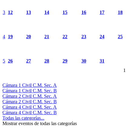
3
12
13
14
15
16
17
18
4
19
20
21
22
23
24
25
5
26
27
28
29
30
31
1
Cámara 1 Civil C.M. Sec. A
Cámara 1 Civil C.M. Sec. B
Cámara 2 Civil C.M. Sec. A
Cámara 2 Civil C.M. Sec. B
Cámara 4 Civil C.M. Sec. A
Cámara 4 Civil C.M. Sec. B
Todas las categorías...
Mostrar eventos de todas las categorías