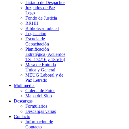
Listado de Despachos
Juzgados de Paz
Lego
Fondo de Justicia
RRHH
Biblioteca Judicial
Legislación
Escuela de
Capacitación
Planificación
Estratégica (Acuerdos
TSJ 174/16 y 185/16)
Mesa de Entrada
Única y General
MEUG Laboral y de
Paz Letrado
Multimedia
Galería de Fotos
Mapa del Sitio
Descargas
Formularios
Descargas varias
Contacto
Información de
Contacto