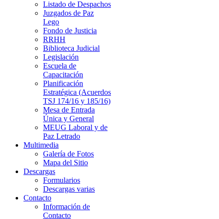
Listado de Despachos
Juzgados de Paz
Lego
Fondo de Justicia
RRHH
Biblioteca Judicial
Legislación
Escuela de
Capacitación
Planificación
Estratégica (Acuerdos
TSJ 174/16 y 185/16)
Mesa de Entrada
Única y General
MEUG Laboral y de
Paz Letrado
Multimedia
Galería de Fotos
Mapa del Sitio
Descargas
Formularios
Descargas varias
Contacto
Información de
Contacto