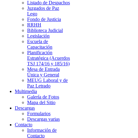
Listado de Despachos
Juzgados de Paz
Lego
Fondo de Justicia
RRHH
Biblioteca Judicial
Legislación
Escuela de
Capacitación
Planificación
Estratégica (Acuerdos
TSJ 174/16 y 185/16)
Mesa de Entrada
Única y General
MEUG Laboral y de
Paz Letrado
Multimedia
Galería de Fotos
Mapa del Sitio
Descargas
Formularios
Descargas varias
Contacto
Información de
Contacto