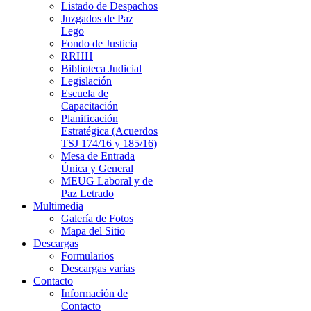
Listado de Despachos
Juzgados de Paz
Lego
Fondo de Justicia
RRHH
Biblioteca Judicial
Legislación
Escuela de
Capacitación
Planificación
Estratégica (Acuerdos
TSJ 174/16 y 185/16)
Mesa de Entrada
Única y General
MEUG Laboral y de
Paz Letrado
Multimedia
Galería de Fotos
Mapa del Sitio
Descargas
Formularios
Descargas varias
Contacto
Información de
Contacto