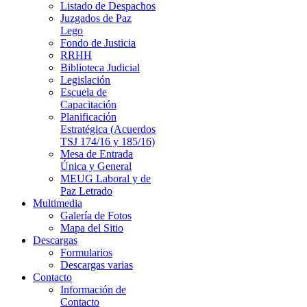
Listado de Despachos
Juzgados de Paz
Lego
Fondo de Justicia
RRHH
Biblioteca Judicial
Legislación
Escuela de
Capacitación
Planificación
Estratégica (Acuerdos
TSJ 174/16 y 185/16)
Mesa de Entrada
Única y General
MEUG Laboral y de
Paz Letrado
Multimedia
Galería de Fotos
Mapa del Sitio
Descargas
Formularios
Descargas varias
Contacto
Información de
Contacto