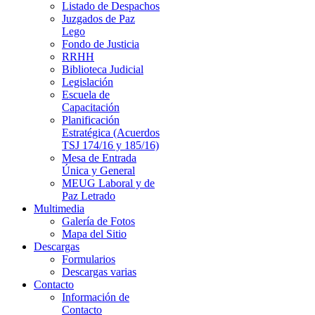
Listado de Despachos
Juzgados de Paz
Lego
Fondo de Justicia
RRHH
Biblioteca Judicial
Legislación
Escuela de
Capacitación
Planificación
Estratégica (Acuerdos
TSJ 174/16 y 185/16)
Mesa de Entrada
Única y General
MEUG Laboral y de
Paz Letrado
Multimedia
Galería de Fotos
Mapa del Sitio
Descargas
Formularios
Descargas varias
Contacto
Información de
Contacto