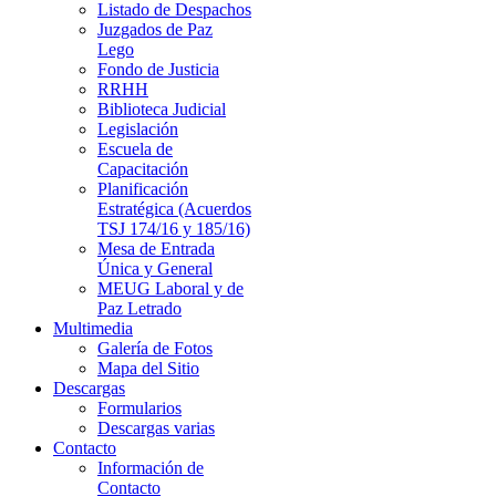
Listado de Despachos
Juzgados de Paz
Lego
Fondo de Justicia
RRHH
Biblioteca Judicial
Legislación
Escuela de
Capacitación
Planificación
Estratégica (Acuerdos
TSJ 174/16 y 185/16)
Mesa de Entrada
Única y General
MEUG Laboral y de
Paz Letrado
Multimedia
Galería de Fotos
Mapa del Sitio
Descargas
Formularios
Descargas varias
Contacto
Información de
Contacto