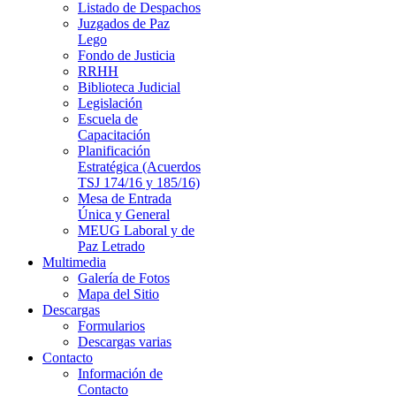
Listado de Despachos
Juzgados de Paz
Lego
Fondo de Justicia
RRHH
Biblioteca Judicial
Legislación
Escuela de
Capacitación
Planificación
Estratégica (Acuerdos
TSJ 174/16 y 185/16)
Mesa de Entrada
Única y General
MEUG Laboral y de
Paz Letrado
Multimedia
Galería de Fotos
Mapa del Sitio
Descargas
Formularios
Descargas varias
Contacto
Información de
Contacto