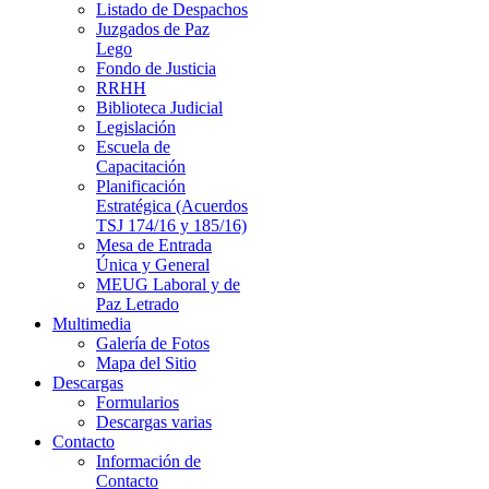
Listado de Despachos
Juzgados de Paz
Lego
Fondo de Justicia
RRHH
Biblioteca Judicial
Legislación
Escuela de
Capacitación
Planificación
Estratégica (Acuerdos
TSJ 174/16 y 185/16)
Mesa de Entrada
Única y General
MEUG Laboral y de
Paz Letrado
Multimedia
Galería de Fotos
Mapa del Sitio
Descargas
Formularios
Descargas varias
Contacto
Información de
Contacto