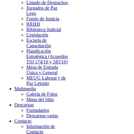
Listado de Despachos
Juzgados de Paz
Lego
Fondo de Justicia
RRHH
Biblioteca Judicial
Legislación
Escuela de
Capacitación
Planificación
Estratégica (Acuerdos
TSJ 174/16 y 185/16)
Mesa de Entrada
Única y General
MEUG Laboral y de
Paz Letrado
Multimedia
Galería de Fotos
Mapa del Sitio
Descargas
Formularios
Descargas varias
Contacto
Información de
Contacto