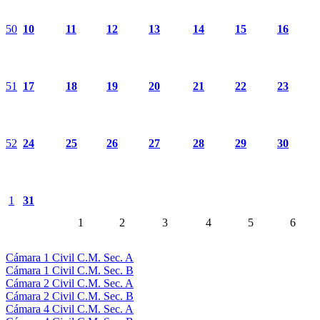
50
10
11
12
13
14
15
16
51
17
18
19
20
21
22
23
52
24
25
26
27
28
29
30
1
31
1
2
3
4
5
6
Cámara 1 Civil C.M. Sec. A
Cámara 1 Civil C.M. Sec. B
Cámara 2 Civil C.M. Sec. A
Cámara 2 Civil C.M. Sec. B
Cámara 4 Civil C.M. Sec. A