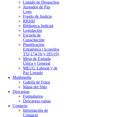
Listado de Despachos
Juzgados de Paz
Lego
Fondo de Justicia
RRHH
Biblioteca Judicial
Legislación
Escuela de
Capacitación
Planificación
Estratégica (Acuerdos
TSJ 174/16 y 185/16)
Mesa de Entrada
Única y General
MEUG Laboral y de
Paz Letrado
Multimedia
Galería de Fotos
Mapa del Sitio
Descargas
Formularios
Descargas varias
Contacto
Información de
Contacto