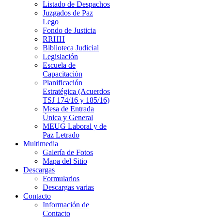
Listado de Despachos
Juzgados de Paz
Lego
Fondo de Justicia
RRHH
Biblioteca Judicial
Legislación
Escuela de
Capacitación
Planificación
Estratégica (Acuerdos
TSJ 174/16 y 185/16)
Mesa de Entrada
Única y General
MEUG Laboral y de
Paz Letrado
Multimedia
Galería de Fotos
Mapa del Sitio
Descargas
Formularios
Descargas varias
Contacto
Información de
Contacto