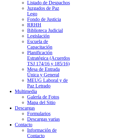
Listado de Despachos
Juzgados de Paz
Lego
Fondo de Justicia
RRHH
Biblioteca Judicial
Legislación
Escuela de
Capacitación
Planificación
Estratégica (Acuerdos
TSJ 174/16 y 185/16)
Mesa de Entrada
Única y General
MEUG Laboral y de
Paz Letrado
Multimedia
Galería de Fotos
Mapa del Sitio
Descargas
Formularios
Descargas varias
Contacto
Información de
Contacto