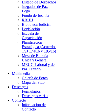
Listado de Despachos
Juzgados de Paz
Lego
Fondo de Justicia
RRHH
Biblioteca Judicial
Legislación
Escuela de
Capacitación
Planificación
Estratégica (Acuerdos
TSJ 174/16 y 185/16)
Mesa de Entrada
Única y General
MEUG Laboral y de
Paz Letrado
Multimedia
Galería de Fotos
Mapa del Sitio
Descargas
Formularios
Descargas varias
Contacto
Información de
Contacto