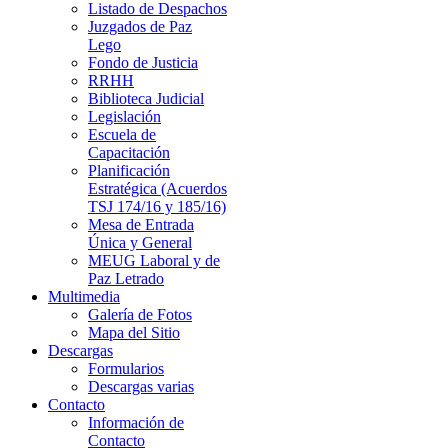
Listado de Despachos
Juzgados de Paz
Lego
Fondo de Justicia
RRHH
Biblioteca Judicial
Legislación
Escuela de
Capacitación
Planificación
Estratégica (Acuerdos
TSJ 174/16 y 185/16)
Mesa de Entrada
Única y General
MEUG Laboral y de
Paz Letrado
Multimedia
Galería de Fotos
Mapa del Sitio
Descargas
Formularios
Descargas varias
Contacto
Información de
Contacto