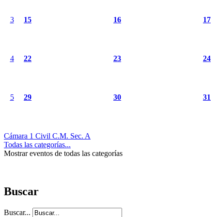
3
15
16
17
4
22
23
24
5
29
30
31
Cámara 1 Civil C.M. Sec. A
Todas las categorías...
Mostrar eventos de todas las categorías
Buscar
Buscar...