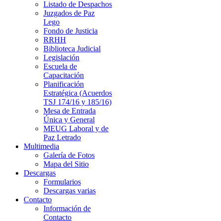
Listado de Despachos
Juzgados de Paz
Lego
Fondo de Justicia
RRHH
Biblioteca Judicial
Legislación
Escuela de
Capacitación
Planificación
Estratégica (Acuerdos
TSJ 174/16 y 185/16)
Mesa de Entrada
Única y General
MEUG Laboral y de
Paz Letrado
Multimedia
Galería de Fotos
Mapa del Sitio
Descargas
Formularios
Descargas varias
Contacto
Información de
Contacto